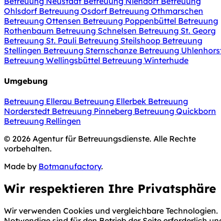
Betreuung Neustadt
Betreuung Niendorf
Betreuung
Ohlsdorf
Betreuung Osdorf
Betreuung Othmarschen
Betreuung Ottensen
Betreuung Poppenbüttel
Betreuung
Rothenbaum
Betreuung Schnelsen
Betreuung St. Georg
Betreuung St. Pauli
Betreuung Steilshoop
Betreuung
Stellingen
Betreuung Sternschanze
Betreuung Uhlenhors
Betreuung Wellingsbüttel
Betreuung Winterhude
Umgebung
Betreuung Ellerau
Betreuung Ellerbek
Betreuung
Norderstedt
Betreuung Pinneberg
Betreuung Quickborn
Betreuung Rellingen
© 2026 Agentur für Betreuungsdienste. Alle Rechte
vorbehalten.
Made by
Botmanufactory
.
Wir respektieren Ihre Privatsphäre
Wir verwenden Cookies und vergleichbare Technologien.
Notwendige sind für den Betrieb der Seite erforderlich un