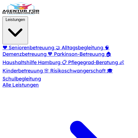
Zum Hauptinhalt springen
Leistungen
❤️
Seniorenbetreuung
🤝
Alltagsbegleitung
🧠
Demenzbetreuung
🧡
Parkinson-Betreuung
🏠
Haushaltshilfe Hamburg
📋
Pflegegrad-Beratung
👶
Kinderbetreuung
🌸
Risikoschwangerschaft
🎓
Schulbegleitung
Alle Leistungen