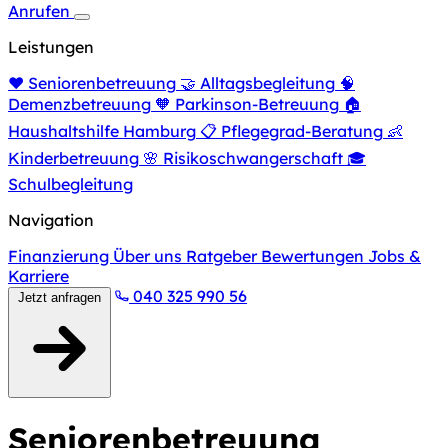
Anrufen
Leistungen
❤️
Seniorenbetreuung
🤝
Alltagsbegleitung
🧠
Demenzbetreuung
🧡
Parkinson-Betreuung
🏠
Haushaltshilfe Hamburg
📋
Pflegegrad-Beratung
👶
Kinderbetreuung
🌸
Risikoschwangerschaft
🎓
Schulbegleitung
Navigation
Finanzierung
Über uns
Ratgeber
Bewertungen
Jobs &
Karriere
040 325 990 56
Jetzt anfragen
Seniorenbetreuung