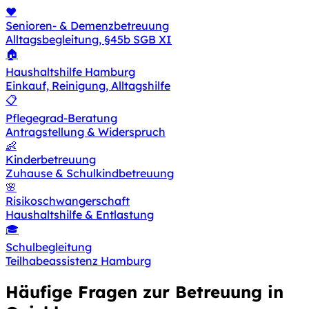
❤️
Senioren- & Demenzbetreuung
Alltagsbegleitung, §45b SGB XI
🏠
Haushaltshilfe Hamburg
Einkauf, Reinigung, Alltagshilfe
📋
Pflegegrad-Beratung
Antragstellung & Widerspruch
👶
Kinderbetreuung
Zuhause & Schulkindbetreuung
🌸
Risikoschwangerschaft
Haushaltshilfe & Entlastung
🎓
Schulbegleitung
Teilhabeassistenz Hamburg
Häufige Fragen zur Betreuung in