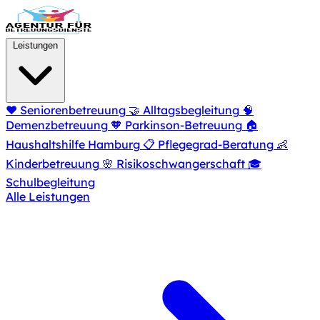
Zum Hauptinhalt springen
Leistungen
❤️
Seniorenbetreuung
🤝
Alltagsbegleitung
🧠
Demenzbetreuung
🧡
Parkinson-Betreuung
🏠
Haushaltshilfe Hamburg
📋
Pflegegrad-Beratung
👶
Kinderbetreuung
🌸
Risikoschwangerschaft
🎓
Schulbegleitung
Alle Leistungen