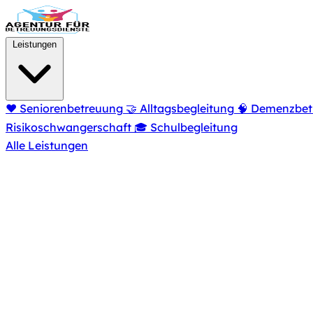
Zum Hauptinhalt springen
Leistungen
❤️
Seniorenbetreuung
🤝
Alltagsbegleitung
🧠
Demenzbet
Risikoschwangerschaft
🎓
Schulbegleitung
Alle Leistungen