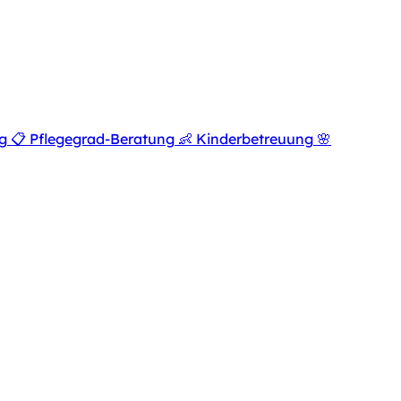
g
📋
Pflegegrad-Beratung
👶
Kinderbetreuung
🌸