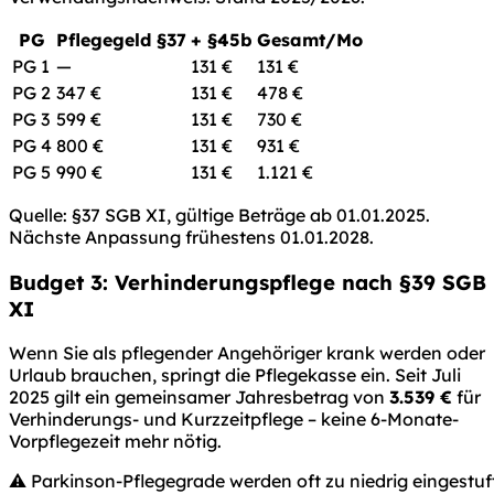
PG
Pflegegeld §37
+ §45b
Gesamt/Mo
PG 1
—
131 €
131 €
PG 2
347 €
131 €
478 €
PG 3
599 €
131 €
730 €
PG 4
800 €
131 €
931 €
PG 5
990 €
131 €
1.121 €
Quelle: §37 SGB XI, gültige Beträge ab 01.01.2025.
Nächste Anpassung frühestens 01.01.2028.
Budget 3: Verhinderungspflege nach §39 SGB
XI
Wenn Sie als pflegender Angehöriger krank werden oder
Urlaub brauchen, springt die Pflegekasse ein. Seit Juli
2025 gilt ein gemeinsamer Jahresbetrag von
3.539 €
für
Verhinderungs- und Kurzzeitpflege – keine 6-Monate-
Vorpflegezeit mehr nötig.
⚠️ Parkinson-Pflegegrade werden oft zu niedrig eingestuf