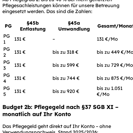
Pflegesachleistungen können für unsere Betreuung
eingesetzt werden. Das sind die Zahlen:
§45b
§45a
PG
Gesamt/Mona
Entlastung
Umwandlung
PG
131 €
–
131 €/Mo
1
PG
131 €
bis zu 318 €
bis zu 449 €/M
2
PG
131 €
bis zu 599 €
bis zu 729 €/Mo
3
PG
131 €
bis zu 744 €
bis zu 875 €/Mo
4
PG
bis zu 1.051
131 €
bis zu 920 €
5
€/Mo
Budget 2b: Pflegegeld nach §37 SGB XI –
monatlich auf Ihr Konto
Das Pflegegeld geht direkt auf Ihr Konto – ohne
Verwendungsnachweis. Stand 2025/2026: