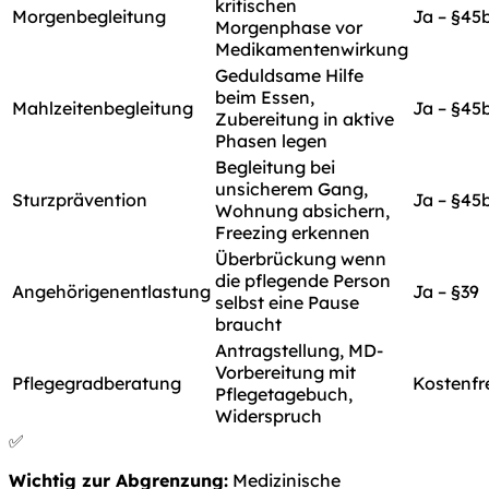
kritischen
Morgenbegleitung
Ja – §45
Morgenphase vor
Medikamentenwirkung
Geduldsame Hilfe
beim Essen,
Mahlzeitenbegleitung
Ja – §45
Zubereitung in aktive
Phasen legen
Begleitung bei
unsicherem Gang,
Sturzprävention
Ja – §45
Wohnung absichern,
Freezing erkennen
Überbrückung wenn
die pflegende Person
Angehörigenentlastung
Ja – §39
selbst eine Pause
braucht
Antragstellung, MD-
Vorbereitung mit
Pflegegradberatung
Kostenfr
Pflegetagebuch,
Widerspruch
✅
Wichtig zur Abgrenzung:
Medizinische