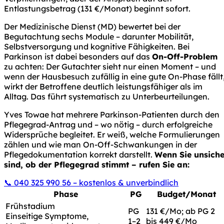
Entlastungsbetrag (131 €/Monat) beginnt sofort.
Der Medizinische Dienst (MD) bewertet bei der
Begutachtung sechs Module – darunter Mobilität,
Selbstversorgung und kognitive Fähigkeiten. Bei
Parkinson ist dabei besonders auf das
On-Off-Problem
zu achten: Der Gutachter sieht nur einen Moment – und
wenn der Hausbesuch zufällig in eine gute On-Phase fällt
wirkt der Betroffene deutlich leistungsfähiger als im
Alltag. Das führt systematisch zu Unterbeurteilungen.
Yves Towae hat mehrere Parkinson-Patienten durch den
Pflegegrad-Antrag und – wo nötig – durch erfolgreiche
Widersprüche begleitet. Er weiß, welche Formulierungen
zählen und wie man On-Off-Schwankungen in der
Pflegedokumentation korrekt darstellt.
Wenn Sie unsiche
sind, ob der Pflegegrad stimmt – rufen Sie an:
📞 040 325 990 56 – kostenlos & unverbindlich
Phase
PG
Budget/Monat
Frühstadium
PG
131 €/Mo; ab PG 2
Einseitige Symptome,
1–2
bis 449 €/Mo