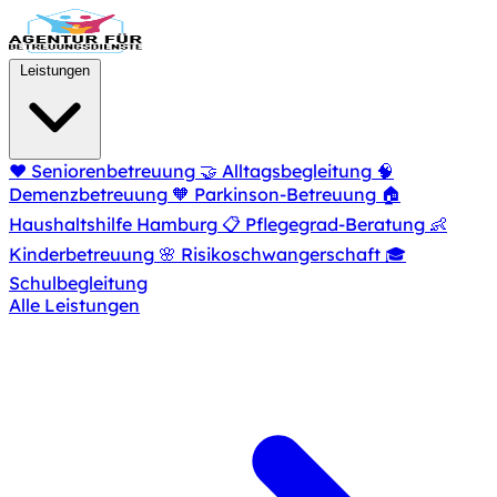
Zum Hauptinhalt springen
Leistungen
❤️
Seniorenbetreuung
🤝
Alltagsbegleitung
🧠
Demenzbetreuung
🧡
Parkinson-Betreuung
🏠
Haushaltshilfe Hamburg
📋
Pflegegrad-Beratung
👶
Kinderbetreuung
🌸
Risikoschwangerschaft
🎓
Schulbegleitung
Alle Leistungen