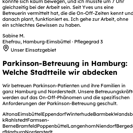
konnte sich kaum bewegen, und ich musste um 7 Uhr
gleichzeitig bei der Arbeit sein. Seit Yves uns eine
Betreuerin vermittelt hat, die die On-Off-Zeiten kennt un
danach plant, funktioniert es. Ich gehe zur Arbeit, ohne
ein schlechtes Gewissen zu haben.
Sabine M.
Ehefrau, Hamburg-Eimsbüttel · Pflegegrad 3
Unser Einsatzgebiet
Parkinson-Betreuung in Hamburg:
Welche Stadtteile wir abdecken
Wir betreuen Parkinson-Patienten und ihre Familien in
ganz Hamburg und Norderstedt. Unsere Betreuungskräft
werden auf das On-Off-Phänomen und die spezifischen
Anforderungen der Parkinson-Betreuung geschult.
Altona
Eimsbüttel
Eppendorf
Winterhude
Barmbek
Wandsb
k
Rahlstedt
Farmsen-
Berne
Bramfeld
Poppenbüttel
Langenhorn
Niendorf
Berged
rf
Harburg
Norderstedt