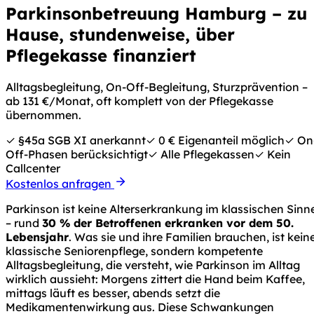
Parkinson­betreuung Hamburg – zu
Hause, stundenweise, über
Pflegekasse finanziert
Alltagsbegleitung, On-Off-Begleitung, Sturzprävention –
ab 131 €/Monat, oft komplett von der Pflegekasse
übernommen.
✓ §45a SGB XI anerkannt
✓ 0 € Eigenanteil möglich
✓ On
Off-Phasen berücksichtigt
✓ Alle Pflegekassen
✓ Kein
Callcenter
Kostenlos anfragen
Parkinson ist keine Alterserkrankung im klassischen Sinn
– rund
30 % der Betroffenen erkranken vor dem 50.
Lebensjahr
. Was sie und ihre Familien brauchen, ist kein
klassische Seniorenpflege, sondern kompetente
Alltagsbegleitung, die versteht, wie Parkinson im Alltag
wirklich aussieht: Morgens zittert die Hand beim Kaffee,
mittags läuft es besser, abends setzt die
Medikamentenwirkung aus. Diese Schwankungen