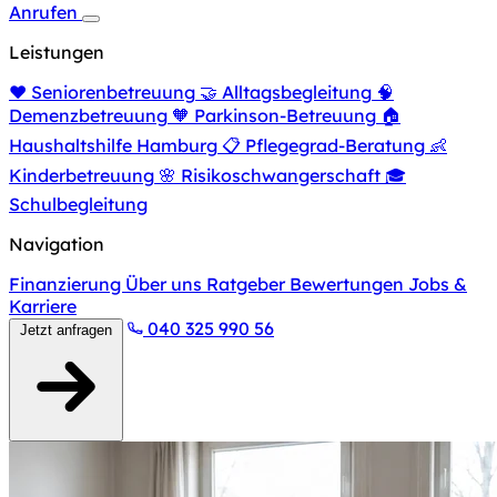
Anrufen
Leistungen
❤️
Seniorenbetreuung
🤝
Alltagsbegleitung
🧠
Demenzbetreuung
🧡
Parkinson-Betreuung
🏠
Haushaltshilfe Hamburg
📋
Pflegegrad-Beratung
👶
Kinderbetreuung
🌸
Risikoschwangerschaft
🎓
Schulbegleitung
Navigation
Finanzierung
Über uns
Ratgeber
Bewertungen
Jobs &
Karriere
040 325 990 56
Jetzt anfragen