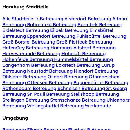
Hamburg Stadtteile
Alle Stadtteile →
Betreuung Alsterdorf
Betreuung Altona
Betreuung Bahrenfeld
Betreuung Barmbek
Betreuung
Eidelstedt
Betreuung Eilbek
Betreuung Eimsbüttel
Betreuung Eppendorf
Betreuung Fuhlsbüttel
Betreuung
Groß Borstel
Betreuung Groß Flottbek
Betreuung
HafenCity
Betreuung Hamburg-Altstadt
Betreuung
Harvesterhude
Betreuung Hoheluft
Betreuung
Hohenfelde
Betreuung Hummelsbüttel
Betreuung
Langenhorn
Betreuung Lokstedt
Betreuung Lurup
Betreuung Neustadt
Betreuung Niendorf
Betreuung
Ohlsdorf
Betreuung Osdorf
Betreuung Othmarschen
Betreuung Ottensen
Betreuung Poppenbüttel
Betreuung
Rothenbaum
Betreuung Schnelsen
Betreuung St. Georg
Betreuung St. Pauli
Betreuung Steilshoop
Betreuung
Stellingen
Betreuung Sternschanze
Betreuung Uhlenhors
Betreuung Wellingsbüttel
Betreuung Winterhude
Umgebung
Betreuung Ellerau
Betreuung Ellerbek
Betreuung