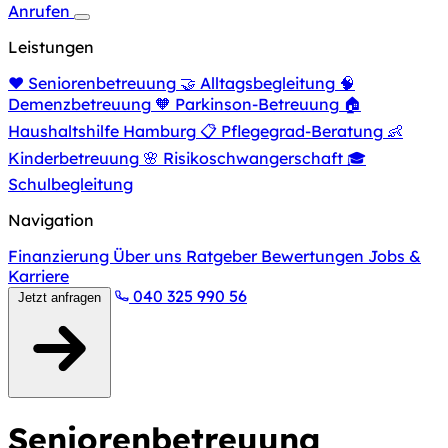
Anrufen
Leistungen
❤️
Seniorenbetreuung
🤝
Alltagsbegleitung
🧠
Demenzbetreuung
🧡
Parkinson-Betreuung
🏠
Haushaltshilfe Hamburg
📋
Pflegegrad-Beratung
👶
Kinderbetreuung
🌸
Risikoschwangerschaft
🎓
Schulbegleitung
Navigation
Finanzierung
Über uns
Ratgeber
Bewertungen
Jobs &
Karriere
040 325 990 56
Jetzt anfragen
Seniorenbetreuung