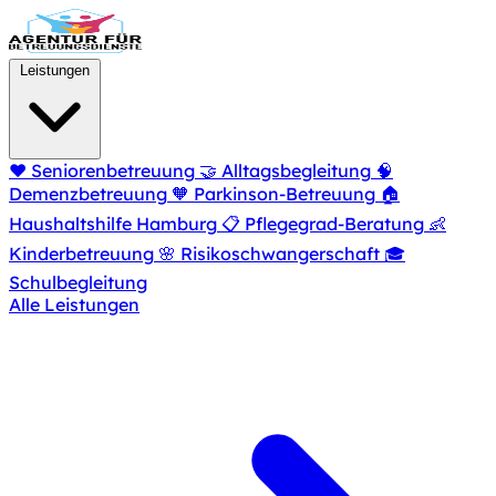
Zum Hauptinhalt springen
Leistungen
❤️
Seniorenbetreuung
🤝
Alltagsbegleitung
🧠
Demenzbetreuung
🧡
Parkinson-Betreuung
🏠
Haushaltshilfe Hamburg
📋
Pflegegrad-Beratung
👶
Kinderbetreuung
🌸
Risikoschwangerschaft
🎓
Schulbegleitung
Alle Leistungen