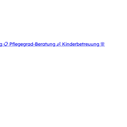
g
📋
Pflegegrad-Beratung
👶
Kinderbetreuung
🌸