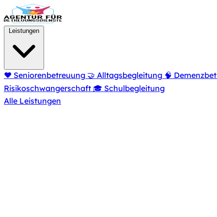
Zum Hauptinhalt springen
Leistungen
❤️
Seniorenbetreuung
🤝
Alltagsbegleitung
🧠
Demenzbet
Risikoschwangerschaft
🎓
Schulbegleitung
Alle Leistungen