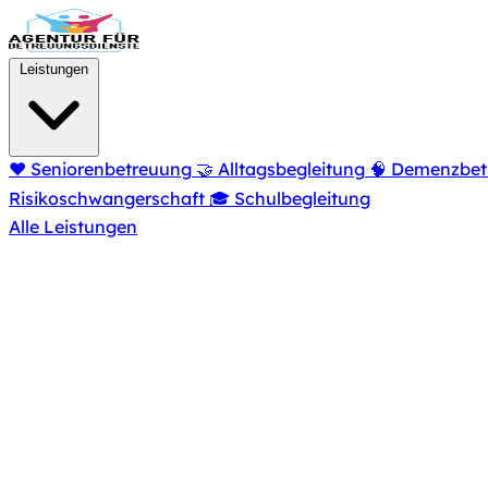
Zum Hauptinhalt springen
Leistungen
❤️
Seniorenbetreuung
🤝
Alltagsbegleitung
🧠
Demenzbet
Risikoschwangerschaft
🎓
Schulbegleitung
Alle Leistungen