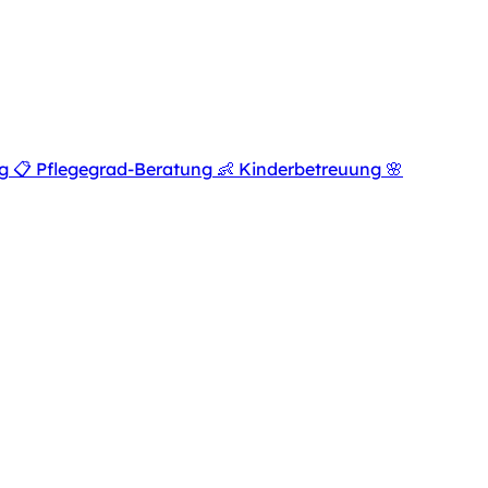
g
📋
Pflegegrad-Beratung
👶
Kinderbetreuung
🌸