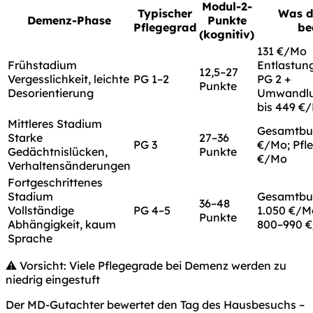
Modul-2-
Typischer
Was da
Demenz-Phase
Punkte
Pflegegrad
be
(kognitiv)
131 €/Mo
Frühstadium
Entlastun
12,5–27
Vergesslichkeit, leichte
PG 1–2
PG 2 +
Punkte
Desorientierung
Umwandlu
bis 449 €
Mittleres Stadium
Gesamtbud
Starke
27–36
PG 3
€/Mo; Pfl
Gedächtnislücken,
Punkte
€/Mo
Verhaltensänderungen
Fortgeschrittenes
Stadium
Gesamtbud
36–48
Vollständige
PG 4–5
1.050 €/M
Punkte
Abhängigkeit, kaum
800–990 
Sprache
⚠️ Vorsicht: Viele Pflegegrade bei Demenz werden zu
niedrig eingestuft
Der MD-Gutachter bewertet den Tag des Hausbesuchs –