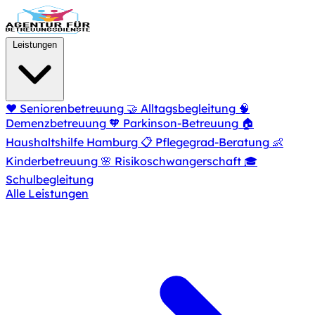
Zum Hauptinhalt springen
Leistungen
❤️
Seniorenbetreuung
🤝
Alltagsbegleitung
🧠
Demenzbetreuung
🧡
Parkinson-Betreuung
🏠
Haushaltshilfe Hamburg
📋
Pflegegrad-Beratung
👶
Kinderbetreuung
🌸
Risikoschwangerschaft
🎓
Schulbegleitung
Alle Leistungen