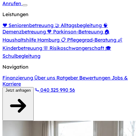
Anrufen
Leistungen
❤️
Seniorenbetreuung
🤝
Alltagsbegleitung
🧠
Demenzbetreuung
🧡
Parkinson-Betreuung
🏠
Haushaltshilfe Hamburg
📋
Pflegegrad-Beratung
👶
Kinderbetreuung
🌸
Risikoschwangerschaft
🎓
Schulbegleitung
Navigation
Finanzierung
Über uns
Ratgeber
Bewertungen
Jobs &
Karriere
040 325 990 56
Jetzt anfragen