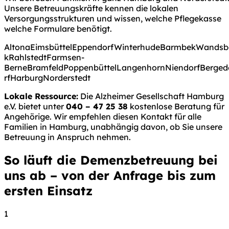
Unsere Betreuungskräfte kennen die lokalen
Versorgungsstrukturen und wissen, welche Pflegekasse
welche Formulare benötigt.
Altona
Eimsbüttel
Eppendorf
Winterhude
Barmbek
Wandsb
k
Rahlstedt
Farmsen-
Berne
Bramfeld
Poppenbüttel
Langenhorn
Niendorf
Berged
rf
Harburg
Norderstedt
Lokale Ressource:
Die Alzheimer Gesellschaft Hamburg
e.V. bietet unter
040 – 47 25 38
kostenlose Beratung für
Angehörige. Wir empfehlen diesen Kontakt für alle
Familien in Hamburg, unabhängig davon, ob Sie unsere
Betreuung in Anspruch nehmen.
So läuft die Demenzbetreuung bei
uns ab – von der Anfrage bis zum
ersten Einsatz
1