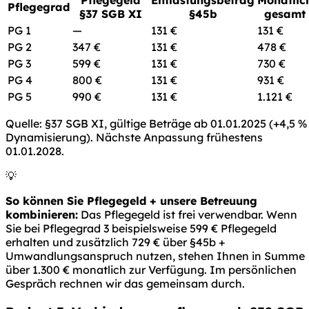
Pflegegeld
Entlastungsbetrag
Monatlic
Pflegegrad
§37 SGB XI
§45b
gesamt
PG 1
—
131 €
131 €
PG 2
347 €
131 €
478 €
PG 3
599 €
131 €
730 €
PG 4
800 €
131 €
931 €
PG 5
990 €
131 €
1.121 €
Quelle: §37 SGB XI, gültige Beträge ab 01.01.2025 (+4,5 %
Dynamisierung). Nächste Anpassung frühestens
01.01.2028.
💡
So können Sie Pflegegeld + unsere Betreuung
kombinieren:
Das Pflegegeld ist frei verwendbar. Wenn
Sie bei Pflegegrad 3 beispielsweise 599 € Pflegegeld
erhalten und zusätzlich 729 € über §45b +
Umwandlungsanspruch nutzen, stehen Ihnen in Summe
über 1.300 € monatlich zur Verfügung. Im persönlichen
Gespräch rechnen wir das gemeinsam durch.