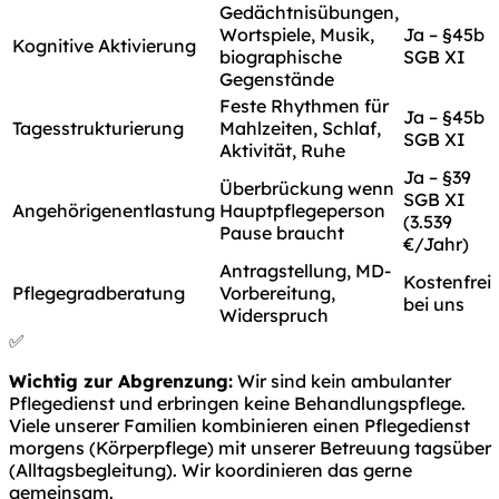
Gedächtnisübungen,
Wortspiele, Musik,
Ja – §45b
Kognitive Aktivierung
biographische
SGB XI
Gegenstände
Feste Rhythmen für
Ja – §45b
Tagesstrukturierung
Mahlzeiten, Schlaf,
SGB XI
Aktivität, Ruhe
Ja – §39
Überbrückung wenn
SGB XI
Angehörigenentlastung
Hauptpflegeperson
(3.539
Pause braucht
€/Jahr)
Antragstellung, MD-
Kostenfrei
Pflegegradberatung
Vorbereitung,
bei uns
Widerspruch
✅
Wichtig zur Abgrenzung:
Wir sind kein ambulanter
Pflegedienst und erbringen keine Behandlungspflege.
Viele unserer Familien kombinieren einen Pflegedienst
morgens (Körperpflege) mit unserer Betreuung tagsüber
(Alltagsbegleitung). Wir koordinieren das gerne
gemeinsam.