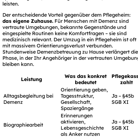
leisten.
Der entscheidende Vorteil gegenüber dem Pflegeheim:
das eigene Zuhause.
Für Menschen mit Demenz sind
vertraute Umgebungen, bekannte Gegenstände und
eingespielte Routinen keine Komfortfragen – sie sind
medizinisch relevant. Der Umzug in ein Pflegeheim ist oft
mit massivem Orientierungsverlust verbunden.
Stundenweise Demenzbetreuung zu Hause verlängert die
Phase, in der Ihr Angehöriger in der vertrauten Umgebun
bleiben kann.
Was das konkret
Pflegekas
Leistung
bedeutet
zahlt
Orientierung geben,
Alltagsbegleitung bei
Tagesstruktur,
Ja – §45b
Demenz
Gesellschaft,
SGB XI
Spaziergänge
Erinnerungen
aktivieren,
Ja – §45b
Biographiearbeit
Lebensgeschichte
SGB XI
als Anker nutzen