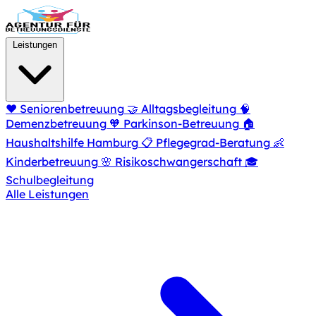
Zum Hauptinhalt springen
Leistungen
❤️
Seniorenbetreuung
🤝
Alltagsbegleitung
🧠
Demenzbetreuung
🧡
Parkinson-Betreuung
🏠
Haushaltshilfe Hamburg
📋
Pflegegrad-Beratung
👶
Kinderbetreuung
🌸
Risikoschwangerschaft
🎓
Schulbegleitung
Alle Leistungen