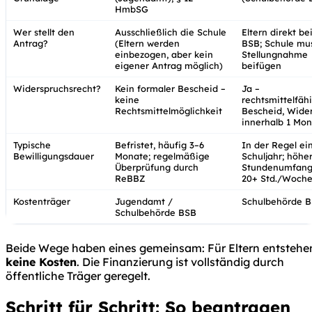
HmbSG
Wer stellt den
Ausschließlich die Schule
Eltern direkt be
Antrag?
(Eltern werden
BSB; Schule mu
einbezogen, aber kein
Stellungnahme
eigener Antrag möglich)
beifügen
Widerspruchsrecht?
Kein formaler Bescheid
–
Ja
–
keine
rechtsmittelfäh
Rechtsmittelmöglichkeit
Bescheid, Wide
innerhalb 1 Mon
Typische
Befristet, häufig 3–6
In der Regel ei
Bewilligungsdauer
Monate; regelmäßige
Schuljahr; höhe
Überprüfung durch
Stundenumfang 
ReBBZ
20+ Std./Woche
Kostenträger
Jugendamt /
Schulbehörde 
Schulbehörde BSB
Beide Wege haben eines gemeinsam: Für Eltern entstehe
keine Kosten
. Die Finanzierung ist vollständig durch
öffentliche Träger geregelt.
Schritt für Schritt: So beantragen