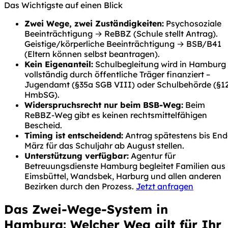
Das Wichtigste auf einen Blick
Zwei Wege, zwei Zuständigkeiten:
Psychosoziale
Beeinträchtigung → ReBBZ (Schule stellt Antrag).
Geistige/körperliche Beeinträchtigung → BSB/B41
(Eltern können selbst beantragen).
Kein Eigenanteil:
Schulbegleitung wird in Hamburg
vollständig durch öffentliche Träger finanziert –
Jugendamt (§35a SGB VIII) oder Schulbehörde (§1
HmbSG).
Widerspruchsrecht nur beim BSB-Weg:
Beim
ReBBZ-Weg gibt es keinen rechtsmittelfähigen
Bescheid.
Timing ist entscheidend:
Antrag spätestens bis End
März für das Schuljahr ab August stellen.
Unterstützung verfügbar:
Agentur für
Betreuungsdienste Hamburg begleitet Familien aus
Eimsbüttel, Wandsbek, Harburg und allen anderen
Bezirken durch den Prozess.
Jetzt anfragen
Das Zwei-Wege-System in
Hamburg: Welcher Weg gilt für Ihr