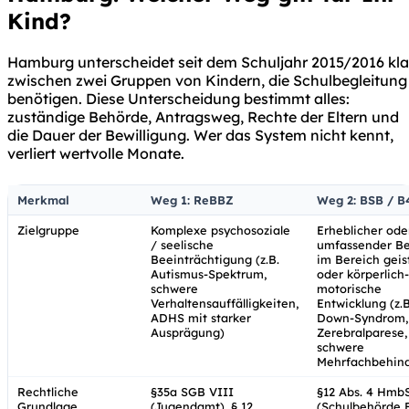
Kind?
Hamburg unterscheidet seit dem Schuljahr 2015/2016 kla
zwischen zwei Gruppen von Kindern, die Schulbegleitung
benötigen. Diese Unterscheidung bestimmt alles:
zuständige Behörde, Antragsweg, Rechte der Eltern und
die Dauer der Bewilligung. Wer das System nicht kennt,
verliert wertvolle Monate.
Merkmal
Weg 1: ReBBZ
Weg 2: BSB / B
Zielgruppe
Komplexe psychosoziale
Erheblicher ode
/ seelische
umfassender Be
Beeinträchtigung (z.B.
im Bereich geis
Autismus-Spektrum,
oder körperlich-
schwere
motorische
Verhaltensauffälligkeiten,
Entwicklung (z.B
ADHS mit starker
Down-Syndrom,
Ausprägung)
Zerebralparese,
schwere
Mehrfachbehin
Rechtliche
§35a SGB VIII
§12 Abs. 4 Hmb
Grundlage
(Jugendamt), § 12
(Schulbehörde 