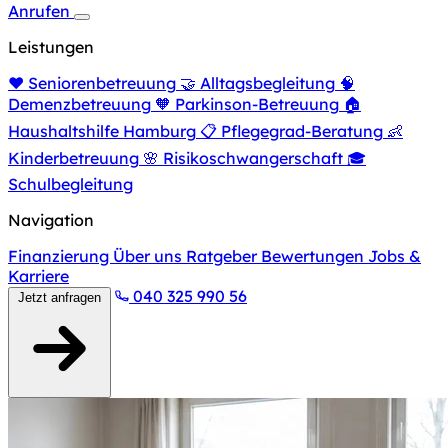
Anrufen
Leistungen
❤️
Seniorenbetreuung
🤝
Alltagsbegleitung
🧠
Demenzbetreuung
🧡
Parkinson-Betreuung
🏠
Haushaltshilfe Hamburg
📋
Pflegegrad-Beratung
👶
Kinderbetreuung
🌸
Risikoschwangerschaft
🎓
Schulbegleitung
Navigation
Finanzierung
Über uns
Ratgeber
Bewertungen
Jobs &
Karriere
040 325 990 56
Jetzt anfragen